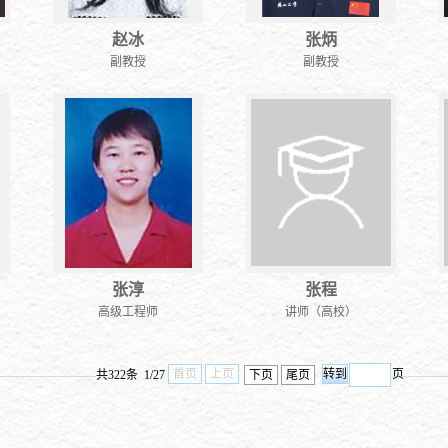
赵冰
张炳
副教授
副教授
张淳
张程
高级工程师
讲师（高校）
首页
上页
页
共322条 1/27
下页
尾页