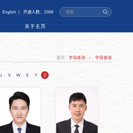
English
|
开通人数：2068
关于主页
首页
-
字母查询
- z -
字母查询
U
V
W
X
Y
Z