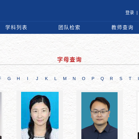
登录
|
学科列表
团队检索
教师查询
字母查询
F
G
H
I
J
K
L
M
N
O
P
Q
R
S
T