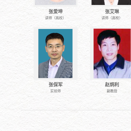
张爱坤
张艾琳
讲师（高校）
讲师（高校）
张保军
赵炳利
实验师
副教授