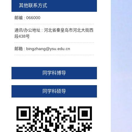
其他联系方式
2018年ACM中国
优秀博士论文奖
(
秦皇岛分
会
)，获燕山大学优秀博士论文奖。所在团
邮编 :
066000
队多达70余人，主要从事数据库、数据挖
掘、大数据分析理论与方法、软件安全等方
通讯/办公地址 :
河北省秦皇岛市河北大街西
面的研究。
段438号
教育经历
邮箱 :
bingzhang@ysu.edu.cn
2015.9至2018.1, 燕山大学, 信息科学与工
·
程学院, 计算机科学与技术, 博士;
2012.9-2015.6, 燕山大学, 信息科学与工
·
同学科博导
程学院, 软件工程, （硕博连读）硕士;
2008.9-2012.6, 三峡大学, 计算机与信息
·
学院, 计算机科学与技术, 学士.
同学科硕导
工作及留学经历
2026.01-
·
现在，燕山大学，人工智能学
院（软件学院），人工智能系，
准聘教授
；
2020.12-2025.12，燕山大学, 信息科学
·
与工程学院，软件工程系，副教授；