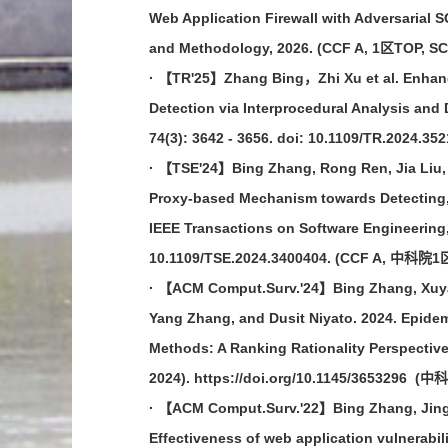
Web Application Firewall with Adversarial 
and Methodology, 2026. (CCF A, 1区TOP, SC
· 【TR'25】Zhang Bing，Zhi Xu et al. Enhanci
Detection via Interprocedural Analysis and 
74(3): 3642 - 3656. doi: 10.1109/TR.2024
· 【TSE'24】Bing Zhang, Rong Ren, Jia Liu,
Proxy-based Mechanism towards Detecting,
IEEE Transactions on Software Engineering,
10.1109/TSE.2024.3400404. (CCF A, 中科院1区
· 【ACM Comput.Surv.'24】Bing Zhang, Xuyan
Yang Zhang, and Dusit Niyato. 2024. Epide
Methods: A Ranking Rationality Perspective
2024). https://doi.org/10.1145/3653296 (
· 【ACM Comput.Surv.'22】Bing Zhang, Jingy
Effectiveness of web application vulnerab