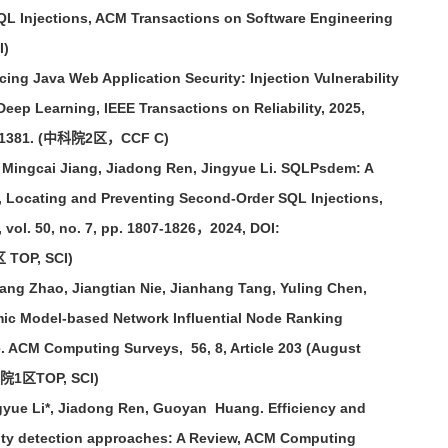
SQL Injections, ACM Transactions on Software Engineering
I)
ng Java Web Application Security: Injection Vulnerability
Deep Learning, IEEE Transactions on Reliability, 2025,
.3521381. (中科院2区，CCF C)
 Mingcai Jiang, Jiadong Ren, Jingyue Li. SQLPsdem: A
 Locating and Preventing Second-Order SQL Injections,
 vol. 50, no. 7, pp. 1807-1826，2024, DOI:
 TOP, SCI)
g Zhao, Jiangtian Nie, Jianhang Tang, Yuling Chen,
mic Model-based Network Influential Node Ranking
. ACM Computing Surveys, 56, 8, Article 203 (August
中科院1区TOP, SCI)
ue Li*, Jiadong Ren, Guoyan Huang. Efficiency and
ility detection approaches: A Review, ACM Computing