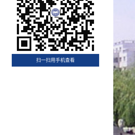
2018.3-2020.11，燕山大学, 信息科学
·
与工程学院，软件工程系，讲师；
2018.3-2020.5，燕山大学, 信息科学与
·
工程学院，博士后，合作导师：任家东；
2017.12-2018.12，挪威科技大学，挪
·
威政府互换奖学金资助项目（全国共10个名
额），计算机系，联合培养；
2017.1-2017.2，英国赫尔大学，受国
·
扫一扫用手机查看
家自然科学基金项目资助，计算机系，访问
学习、学术交流。
本科生课程教学
JavaWeb 开发技术
§
软件质量保证与测试
§
JavaWeb开发课程设计
§
奖励/荣誉
§
“思政引领、产出导向、科教融合”的研究