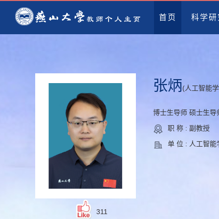
首页
科学研
张炳
(人工智能
博士生导师 硕士生导
职 称 : 副教授
单 位 : 人工
311