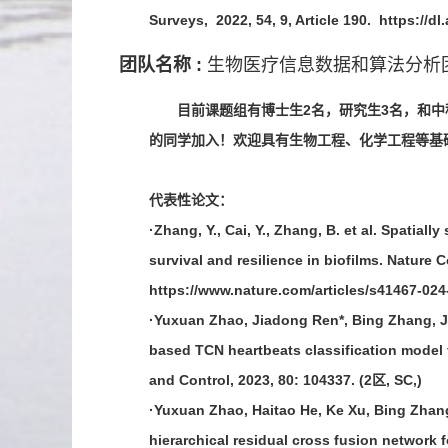
Surveys, 2022, 54, 9, Article 190. https:/
团队名称 :
生物医疗信息数据和算法分析
目前课题组有博士生2名，研究生3名，和
的同学加入！欢迎具有生物工程、化学工程等基
代表性论文：
·Zhang, Y., Cai, Y., Zhang, B. et al. Spatia
survival and resilience in biofilms. Nature
https://www.nature.com/articles/s41467-0
·Yuxuan Zhao, Jiadong Ren*, Bing Zhang, Ji
based TCN heartbeats classification model 
and Control, 2023, 80: 104337. (2区, SC,)
·Yuxuan Zhao, Haitao He, Ke Xu, Bing Zhang
hierarchical residual cross fusion network fo