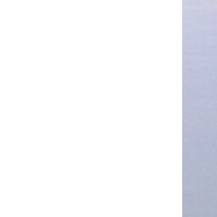
Bing Zhang;Hongbo Jin;Rong
·
Ren;Jiadong Ren;Qian Wang. DPSSX:
Detecting and Preventing SQLi and Stored
XSS Induced by Expressions in Web
Application SQL Statements via Static-
Dynamic Analysis.
IEEE Transactions on
Software Engineering
, 2026.
(CCF A, 1
区 TOP, SCI)
Bing Zhang, Chenhua Lou, Yanxuan
·
Lou, Rong Ren, Qian Wang. SSRFinder:
SSRF vulnerability detection and validation
based on program dependency graphs
and pre-trained models
,
Expert Systems
With Applications
, 2026:132725. (1区
TOP, SCI)
Rong Ren, Mushi Zhou, Ni Liao, Bing
·
Zhang*, Guoyan Huang, Haitao He, Qian
Wang Vul2image: A Quick Image-inspired
and CNN-based Vulnerability Detection
system,
Expert Systems With
Applications
, 2026:131468. (1区 TOP,