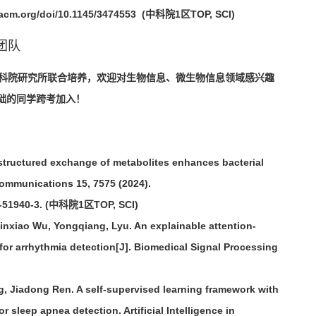
/dl.acm.org/doi/10.1145/3474553 (中科院1区TOP, SCI)
团队
中科院研究所联合培养，欢迎对生物信息、微生物信息领域感兴趣
础的同学跨考加入！
lly structured exchange of metabolites enhances bacterial
 Communications 15, 7575 (2024).
24-51940-3. (中科院1区TOP, SCI)
nxiao Wu, Yongqiang, Lyu. An explainable attention-
for arrhythmia detection[J]. Biomedical Signal Processing
, Jiadong Ren. A self-supervised learning framework with
r sleep apnea detection. Artificial Intelligence in