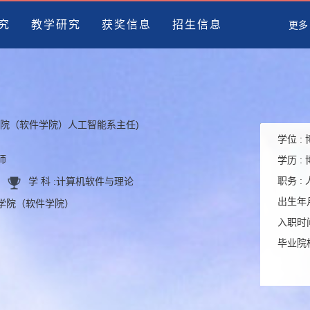
究
教学研究
获奖信息
招生信息
更多
学院（软件学院）人工智能系主任)
学位 :
师
学历 :
职务 :
学 科 :
计算机软件与理论
出生年月
智能学院（软件学院）
入职时间
毕业院校