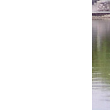
生创新实践能力培养模式探索与实践，燕山
，2025 (何
大学研究生教育教学成果一等奖
海涛、王倩、张炳、何洪豆、赵逢达、吴培
良、王常武、沈秀敏)
软件行为与结构安全特性分析及应用, 河
§
北省人民政府, 科技进步, 省部二等奖, 2021.
(任家东、张炳、王倩、黄国言、何海涛、
何洪豆、刘新倩)
外化教学梯度、内化计算思维的程序构造
§
和算法设计能力培养模式创新与实践，燕山
大学教育教学成果一等奖，2021. (窦 燕、
王常武、王林、穆运峰、郭栋梁、李贤善、
尤殿龙、张炳)
软件执行过程中层次化重要实体挖掘方法
§
及关键技术研究, ACM中国理事会, ACM中
国优秀 博士论文奖(秦皇岛分会), 2018
ACM中国理事会, ACM
中国
新星奖 (秦皇
§
岛分会), 2021
论文列表清单
2026：