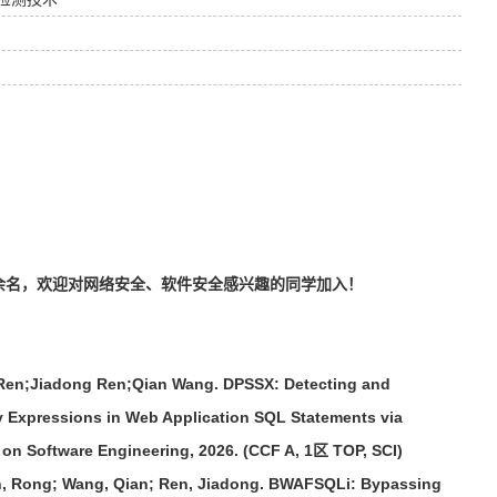
5余名，欢迎对网络安全、软件安全感兴趣的同学加入！
en;Jiadong Ren;Qian Wang. DPSSX: Detecting and
 Expressions in Web Application SQL Statements via
 on Software Engineering, 2026. (CCF A, 1区 TOP, SCI)
, Rong; Wang, Qian; Ren, Jiadong. BWAFSQLi: Bypassing