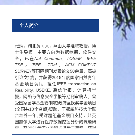
个人简介
张炳，湖北黄冈人，燕山大学准聘教授，博
士生导师，主要方向为数据挖掘、软件安
全，已在
Nat. Commun, TOSEM, IEEE
TSE，IEEE TRel，ACM COMPUT
SURVEY
等国际期刊发表论文50余篇，高被
引论文1篇，并获得2018年度国家自然青年
基金项目资助, 担任IEEE transaction on
Realibility, IJSEKE, 通信学报，计算机学
报，网络与信息安全学报等期刊审稿人。曾
受国家留学基金委/挪威政府互换奖学金项目
(全国共10个名额)资助，于挪威科技大学联
合培养一年; 受课题组基金项目支持，赴英
国赫尔大学进行医疗数据挖掘分析的课题研
究。获2021年河北省科技进步二等奖，获得
2021年ACM中国新星奖 (秦皇岛分会),