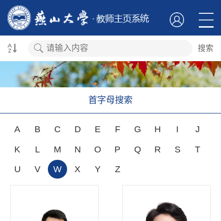
搜索
首字母搜索
A
B
C
D
E
F
G
H
I
J
K
L
M
N
O
P
Q
R
S
T
U
V
W
X
Y
Z