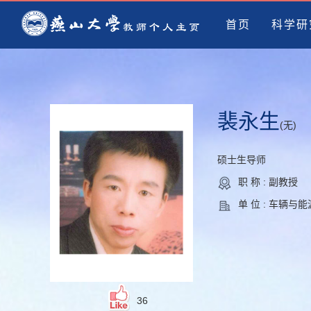
首页
科学研
裴永生
(无)
硕士生导师
职 称 : 副教授
单 位 : 车辆与
36