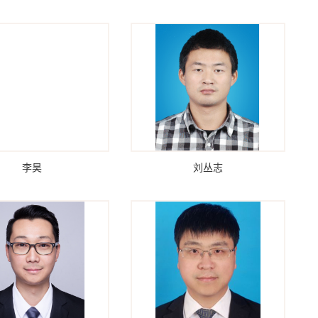
李昊
刘丛志