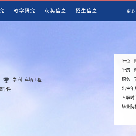
究
教学研究
获奖信息
招生信息
更多
学位 :
学历 :
职务 :
学 科 :
车辆工程
出生年月
能源学院
入职时间
毕业院校