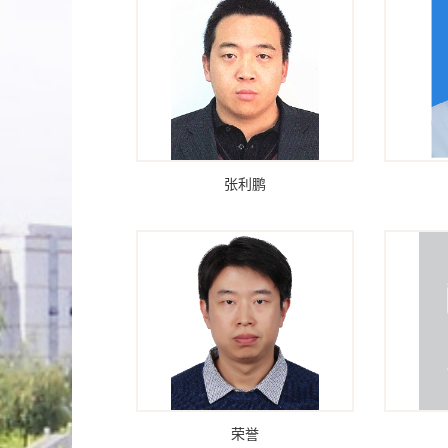
张利鹏
荣誉