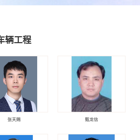
车辆工程
张天赐
甄龙信