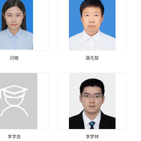
闫梅
唐先智
李学良
李梦林