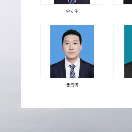
金立生
曹景伟