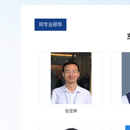
同专业硕导
张亚辉