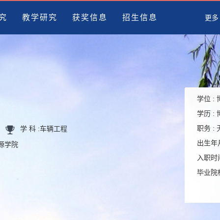
究
教学研究
获奖信息
招生信息
更多
学位 :
学历 :
职务 :
学 科 :
车辆工程
出生年月
能源学院
入职时间
毕业院校