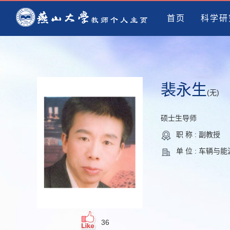
首页
科学研
裴永生
(无)
硕士生导师
职 称 : 副教授
单 位 : 车辆与
36