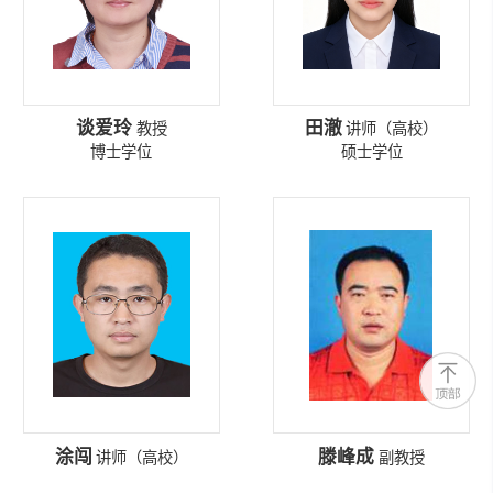
谈爱玲
田澈
教授
讲师（高校）
博士学位
硕士学位
涂闯
滕峰成
讲师（高校）
副教授