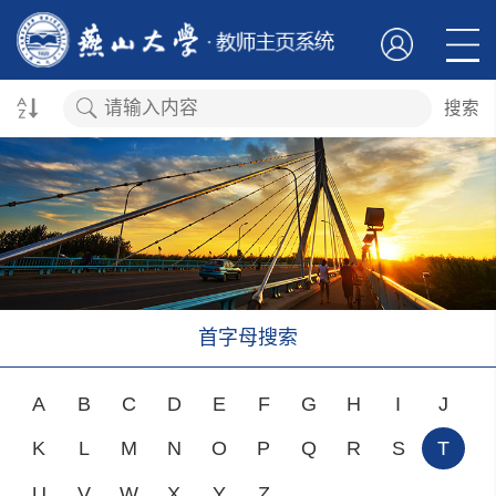
搜索
首字母搜索
A
B
C
D
E
F
G
H
I
J
K
L
M
N
O
P
Q
R
S
T
U
V
W
X
Y
Z