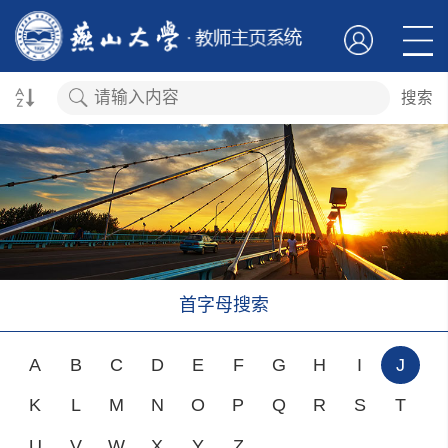
搜索
首字母搜索
A
B
C
D
E
F
G
H
I
J
K
L
M
N
O
P
Q
R
S
T
U
V
W
X
Y
Z