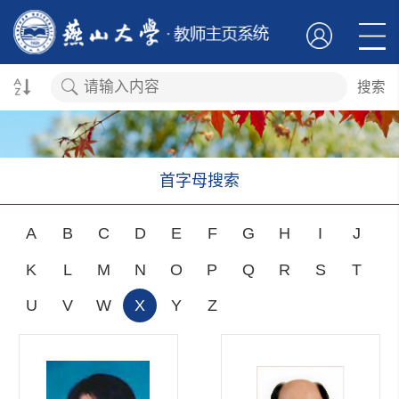
搜索
首字母搜索
A
B
C
D
E
F
G
H
I
J
K
L
M
N
O
P
Q
R
S
T
U
V
W
X
Y
Z