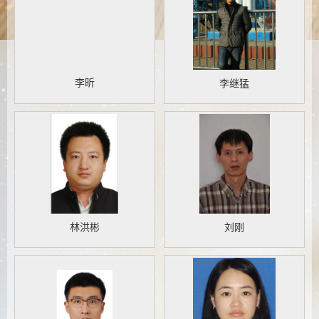
李昕
李继猛
林洪彬
刘刚