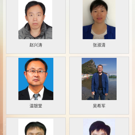
赵兴涛
张淑清
温银堂
吴希军