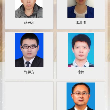
赵兴涛
张淑清
许学方
徐伟