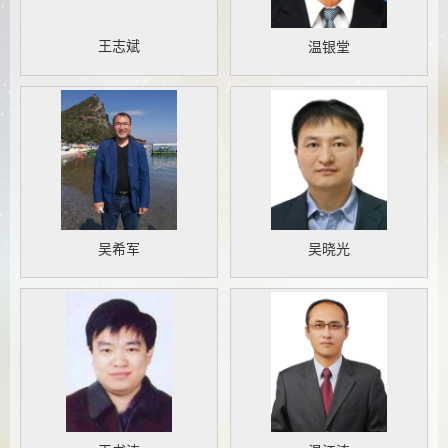
王志斌
温银堂
吴希军
吴晓光