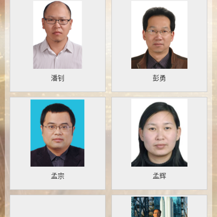
潘钊
彭勇
孟宗
孟辉