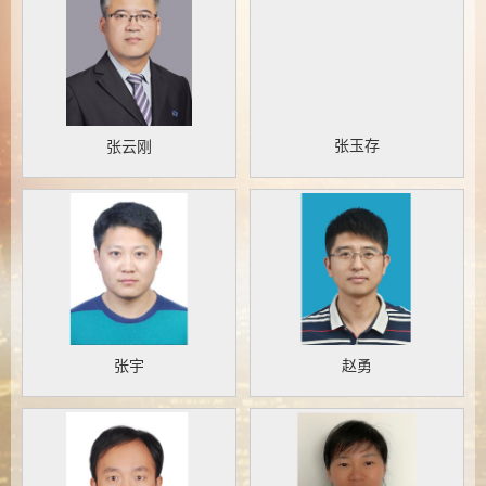
张玉存
张云刚
张宇
赵勇