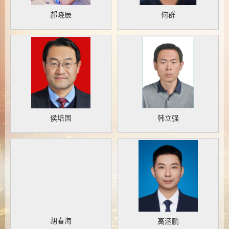
郝晓辰
何群
侯培国
韩立强
胡春海
高涵鹏