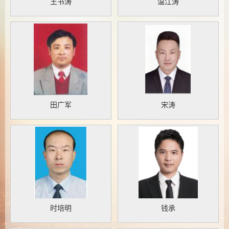
王书涛
温江涛
田广军
宋涛
时培明
钱承