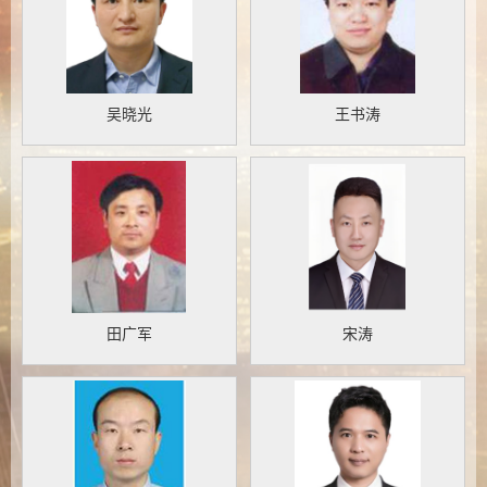
吴晓光
王书涛
田广军
宋涛