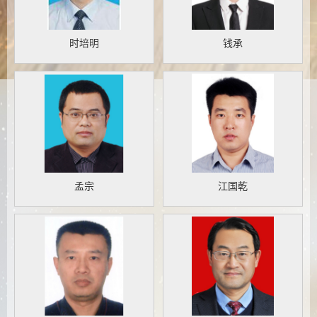
时培明
钱承
孟宗
江国乾