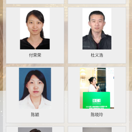
付荣荣
杜义浩
陈颖
陈晓玲