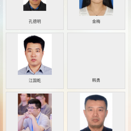
孔德明
金梅
韩勇
江国乾