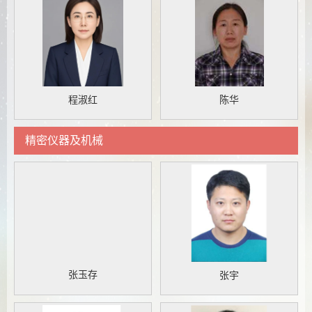
程淑红
陈华
精密仪器及机械
张玉存
张宇