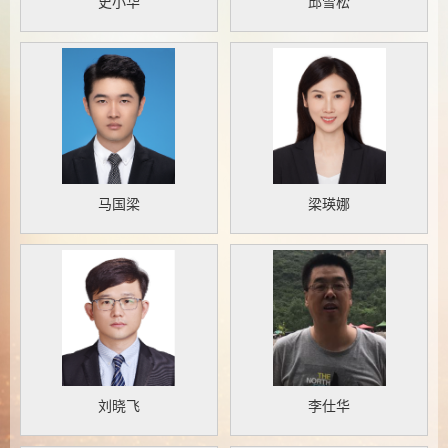
史小华
邱雪松
马国梁
梁瑛娜
刘晓飞
李仕华