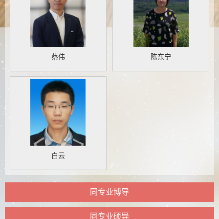
蔡伟
陈东宁
白云
同专业博导
同专业硕导