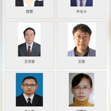
杨慧
许允斗
王洪波
王辰