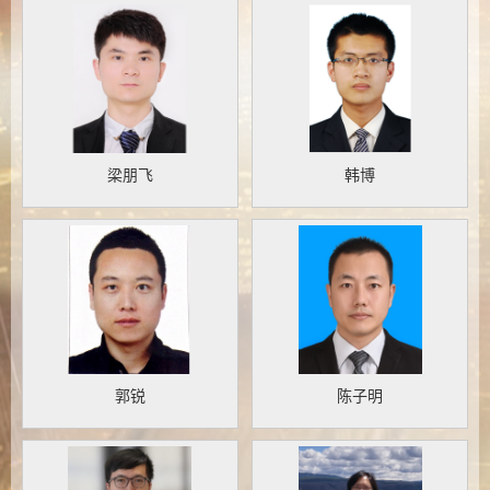
梁朋飞
韩博
郭锐
陈子明