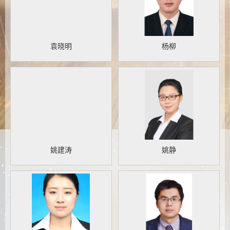
袁晓明
杨柳
姚建涛
姚静