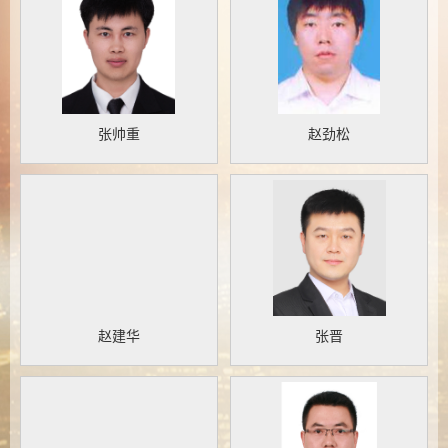
张帅重
赵劲松
赵建华
张晋