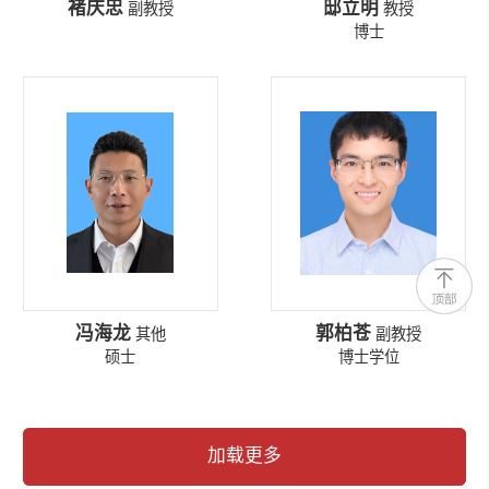
褚庆忠
邸立明
副教授
教授
博士
冯海龙
郭柏苍
其他
副教授
硕士
博士学位
加载更多