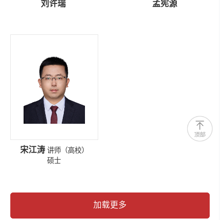
刘许瑞
孟宪源
宋江涛
讲师（高校）
硕士
加载更多