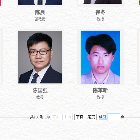
陈晨
崔冬
副教授
教授
陈国强
陈革新
教授
教授
首页
上页
页
共108条 1/9
下页
尾页