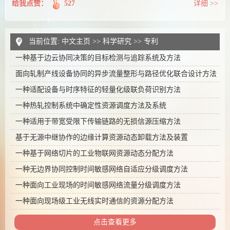
给我点赞：
527
详细 >>
当前位置:
中文主页
>>
科学研究
>>
专利
一种基于边云协同决策的目标检测与追踪系统及方法
面向轧制产线设备协同的异步流量整形与路径优化联合设计方法
一种适配设备与时序特征的轻量化级联负荷识别方法
一种热轧控制系统中确定性资源调度方法及系统
一种适用于带宽受限下传输链路的无损信源压缩方法
基于无源中继协作的边缘计算资源动态卸载方法及装置
一种基于网络切片的工业物联网资源动态分配方法
一种无边界协同控制时间敏感网络自适应分级调度方法
一种面向工业现场的时间敏感网络流量分级调度方法
一种面向现场级工业无线实时通信的资源分配方法
点击查看更多