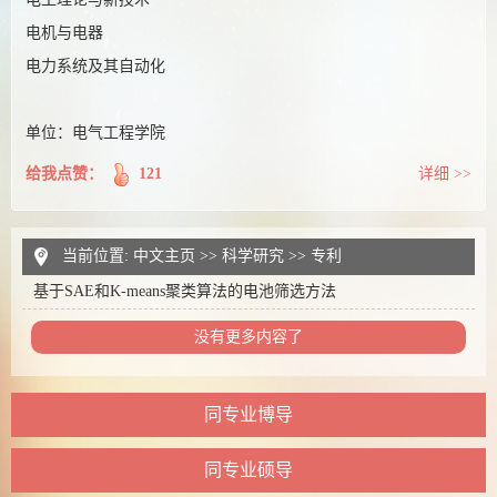
电机与电器
电力系统及其自动化
单位：电气工程学院
给我点赞：
121
详细 >>
当前位置:
中文主页
>>
科学研究
>>
专利
基于SAE和K-means聚类算法的电池筛选方法
没有更多内容了
同专业博导
同专业硕导