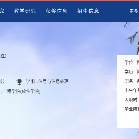
究
教学研究
获奖信息
招生信息
更多
任)
学位 :
学历 :
职务 :
高校）
学 科 :
信号与信息处理
出生年月
学与工程学院(软件学院)
入职时间
毕业院校