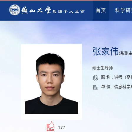
首页
科学研
张家伟
(系副主
硕士生导师
职 称 : 讲师（
单 位 : 信息科
177