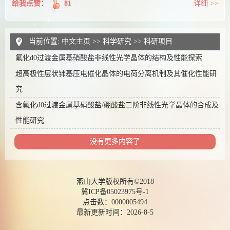
给我点赞：
81
详细 >>
当前位置:
中文主页
>>
科学研究
>>
科研项目
氟化d0过渡金属基硝酸盐非线性光学晶体的结构及性能探索
超高极性层状铈基压电催化晶体的电荷分离机制及其催化性能研
究
含氟化d0过渡金属基硝酸盐/硼酸盐二阶非线性光学晶体的合成及
性能研究
没有更多内容了
燕山大学版权所有©2018
冀ICP备05023975号-1
点击数：
0000005494
最新更新时间：
2026
-
8
-
5