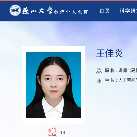
首页
科学研
王佳炎
职 称 : 讲师（
单 位 : 人工
14