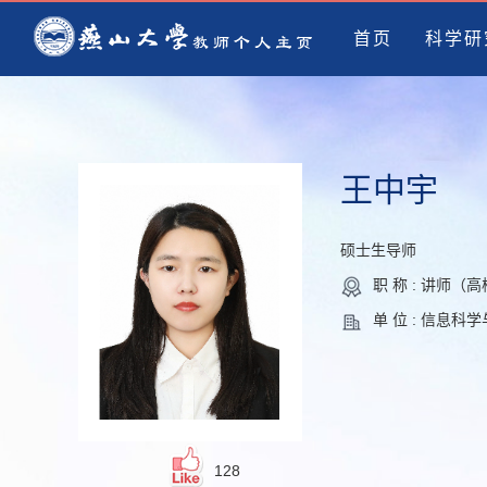
首页
科学研
王中宇
硕士生导师
职 称 : 讲师（
单 位 : 信息科
128