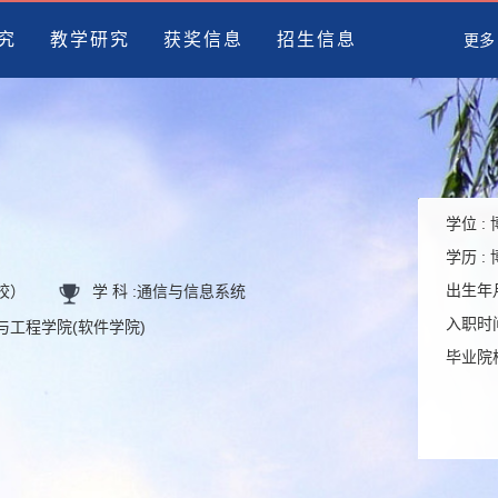
究
教学研究
获奖信息
招生信息
更多
学位 :
学历 :
出生年月
高校）
学 科 :
通信与信息系统
入职时间
学与工程学院(软件学院)
毕业院校