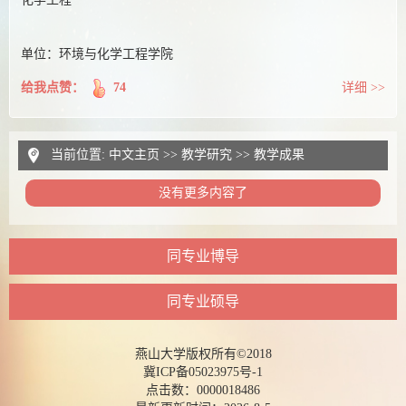
单位：环境与化学工程学院
给我点赞：
74
详细 >>
当前位置:
中文主页
>>
教学研究
>>
教学成果
没有更多内容了
同专业博导
同专业硕导
燕山大学版权所有©2018
冀ICP备05023975号-1
点击数：
0000018486