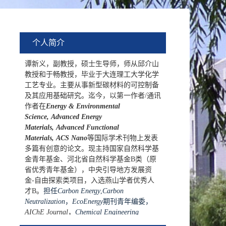
个人简介
谭新义，
副教授，硕士生导师，师从邱介山
教授和于畅教授，毕业于大连理工大学化学
工艺专业。主要从事新型碳材料的可控制备
及其应用基础研究。迄今，以第一作者
/通讯
作者在
Energy & Environmental
Science,
Advanced Energy
Materials,
Advanced Functional
Materials,
ACS Nano
等国际学术刊物上发表
多篇有创意的论文。
现主持国家自然科学基
金青年基金、河北省自然科学基金B类（原
省优秀青年基金），中央引导地方发展资
金-自由探索类项目，入选燕山学者优秀人
才B
。
担任
Carbon Energy
,
Carbon
Neutralization
，
EcoEnergy
期刊青年编委，
AIC
hE Journal
，
Chemical Engineering
Science
，
Advanced Functional Materials
等期