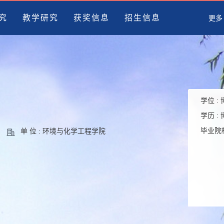
究
教学研究
获奖信息
招生信息
更多
学位 :
学历 :
毕业院校
单 位 : 环境与化学工程学院