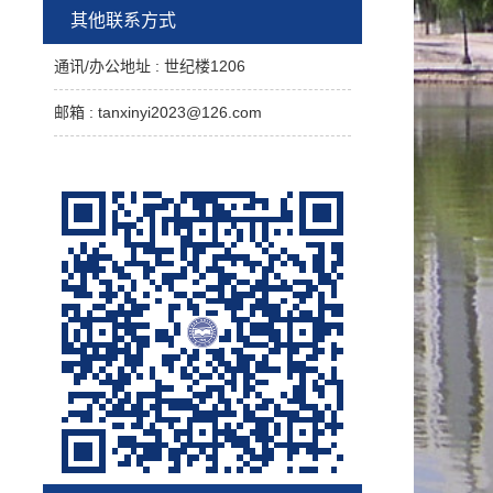
刊审稿人。
热烈欢迎对电催化、新型二次电
其他联系方式
池、电化学储能器件等研究方向感兴趣的学
生报考攻读硕士学位，同时欢迎本科生联系
通讯/办公地址 :
世纪楼1206
我做毕业设计和大创实验。
邮箱 :
tanxinyi2023@126.com