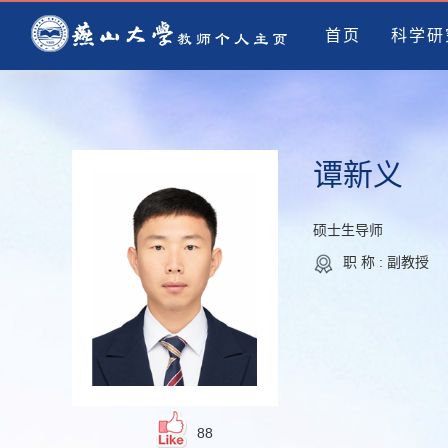
首页
科学研
谭新义
硕士生导师
职 称 : 副教授
88