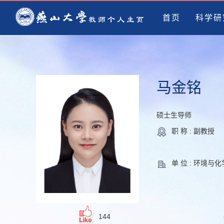
首页
科学研
马金铭
硕士生导师
职 称 : 副教授
单 位 : 环境与
144