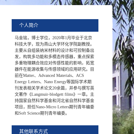
个人简介
马金铭，博士学位，2020年1月毕业于北京
科技大学，现为燕山大学环化学院副教授。
主要从自组装纳米材料的设计和可控制备出
发，构筑多功能和多模态传感器，
重点探索
多重物理耦合效应对传感性能的影响，
拓宽
器件在能源收集与传感领域的应用研究。目
前在Matter、
Advanced Materials、
ACS
Energy Letters、Nano Energy等国际学术期
刊发表相关学术论文20余篇，并参与撰写英
文著作《Langmuir-blodgett films》一章。主
持国家自然科学基金和河北省自然科学基金
项目，担任Nano-Micro Letters
期刊青年编委
和
Soft Science
期刊青年编委。
其他联系方式