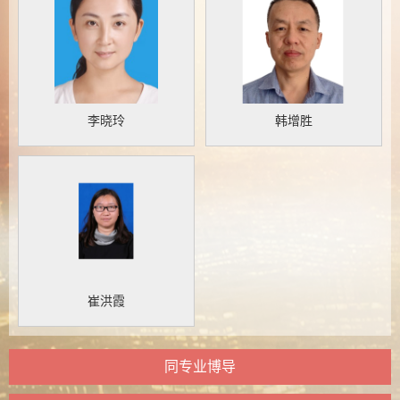
李晓玲
韩增胜
崔洪霞
同专业博导