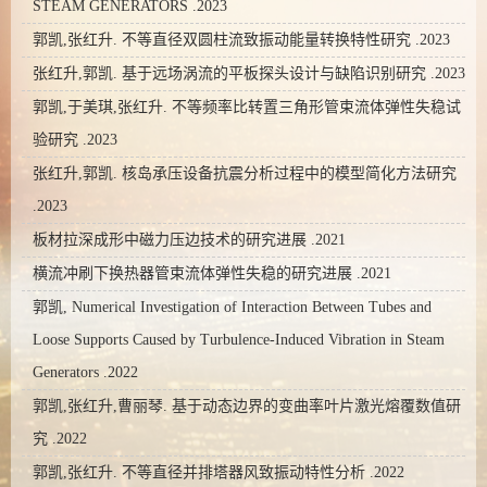
STEAM GENERATORS .2023
郭凯,张红升. 不等直径双圆柱流致振动能量转换特性研究 .2023
张红升,郭凯. 基于远场涡流的平板探头设计与缺陷识别研究 .2023
郭凯,于美琪,张红升. 不等频率比转置三角形管束流体弹性失稳试
验研究 .2023
张红升,郭凯. 核岛承压设备抗震分析过程中的模型简化方法研究
.2023
板材拉深成形中磁力压边技术的研究进展 .2021
横流冲刷下换热器管束流体弹性失稳的研究进展 .2021
郭凯, Numerical Investigation of Interaction Between Tubes and
Loose Supports Caused by Turbulence-Induced Vibration in Steam
Generators .2022
郭凯,张红升,曹丽琴. 基于动态边界的变曲率叶片激光熔覆数值研
究 .2022
郭凯,张红升. 不等直径并排塔器风致振动特性分析 .2022