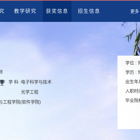
究
教学研究
获奖信息
招生信息
更多
学位 :
师
学历 :
出生年月
学 科 :
电子科学与技术
入职时间
光学工程
毕业院校
学与工程学院(软件学院)