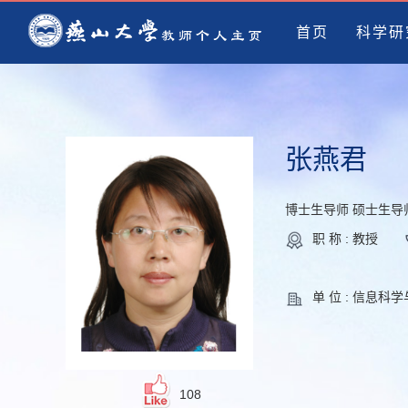
首页
科学研
张燕君
博士生导师 硕士生导
职 称 : 教授
单 位 : 信息科
108