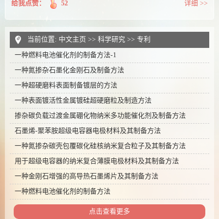
给我点赞：
52
详细 >>
当前位置:
中文主页
>>
科学研究
>>
专利
一种燃料电池催化剂的制备方法-1
一种氮掺杂石墨化金刚石及制备方法
一种超硬磨料表面制备镀层的方法
一种表面镀活性金属镀硅超硬磨粒及制造方法
掺杂碳负载过渡金属硼化物纳米多功能催化剂及制备方法
石墨烯-聚苯胺超级电容器电极材料及其制备方法
一种氮掺杂碳壳包覆碳化硅核纳米复合粒子及其制备方法
用于超级电容器的纳米复合薄膜电极材料及其制备方法
一种金刚石增强的高导热石墨烯片及其制备方法
一种燃料电池催化剂的制备方法
点击查看更多