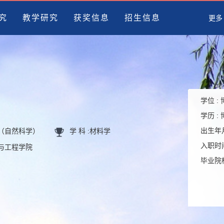
究
教学研究
获奖信息
招生信息
更多
学位 :
学历 :
出生年月
员（自然科学）
学 科 :
材料学
入职时间
学与工程学院
毕业院校