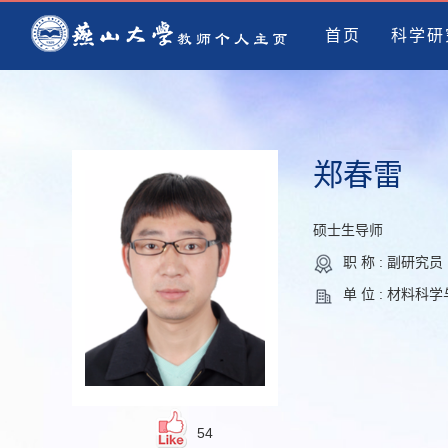
首页
科学研
郑春雷
硕士生导师
职 称 : 副研究
单 位 : 材料科
54