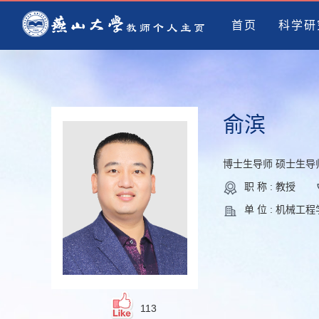
首页
科学研
俞滨
博士生导师 硕士生导
职 称 : 教授
单 位 : 机械工
113