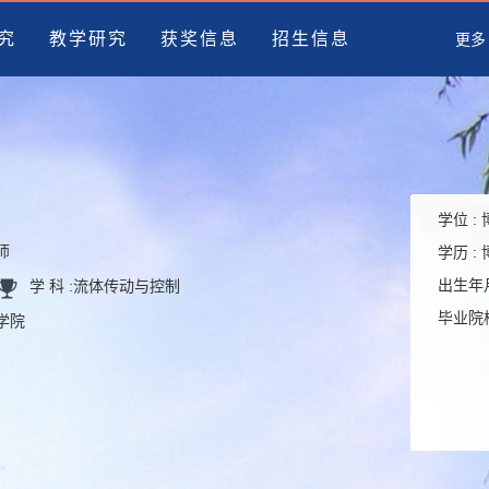
究
教学研究
获奖信息
招生信息
更多
学位 :
师
学历 :
出生年月
学 科 :
流体传动与控制
毕业院校
程学院