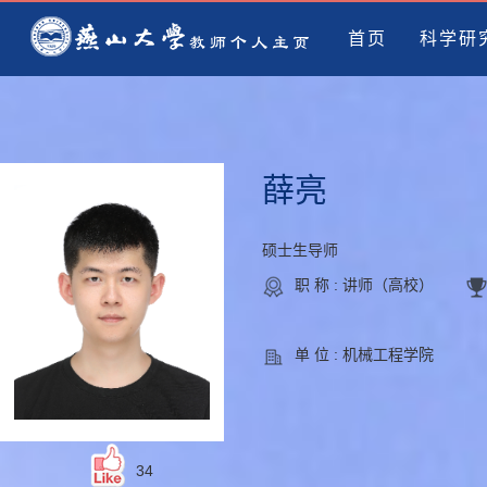
首页
科学研
薛亮
硕士生导师
职 称 : 讲师（高校）
单 位 : 机械工程学院
34