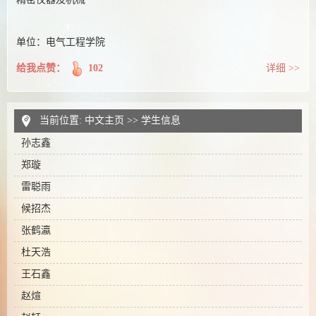
单位：电气工程学院
给我点赞：
102
详细 >>
当前位置:
中文主页
>>
学生信息
孙志鑫
郑璇
雷聪雨
候招杰
张鹤瀛
杜天浩
王石鑫
赵煊