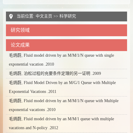
当前位置:
中文主页
>>
科学研究
研究领域
论文成果
毛炳蔚, Fluid model driven by an M/M/1/N queue with single
exponential vacation .2010
毛炳蔚, 泊松过程的充要条件定理的另一证明 .2009
毛炳蔚, Fluid Model Driven by an M/G/1 Queue with Multiple
Exponential Vacations .2011
毛炳蔚, Fluid model driven by an M/M/1/N queue with Multiple
exponential vacations .2010
毛炳蔚, Fluid model driven by an M/M/1 queue with multiple
vacations and N-policy .2012