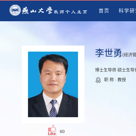
首页
科学研
李世勇
(经济
博士生导师 硕士生导
职 称 : 教授
60