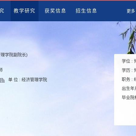
究
教学研究
获奖信息
招生信息
更多
管理学院副院长)
学位 :
师
学历 :
职务 :
单 位 : 经济管理学院
出生年月
毕业院校