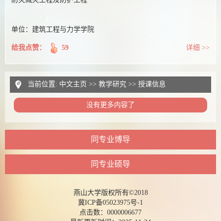
单位：建筑工程与力学学院
给我点赞：
59
详细 >>
当前位置:
中文主页
>>
教学研究
>>
授课信息
没有更多内容了
同专业博导
同专业硕导
燕山大学版权所有©2018
冀ICP备05023975号-1
点击数：
0000006677