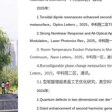
2025年：
1.Toroidal dipole resonances enhanced second-h
metasurface，Optics Letters ，2025，中科院二区
2.
Strong Nonlinear Response and All-Optical App
Modulation
，Laser Photonics Rev，2025，中科
3. Room-Temperature Exciton Polaritons in Mo
Continuum，
Nano Letters，2025，
中科院一区，通
4.Reconfigurable phase-change metasurface for 
Letters，2025，
中科院二区，
通讯。
5.
L
型铌酸锂超表面工艺优化研究，
真空科
2024年：
1.Quantum defects in two-dimensional van d
2.
Giant enhancement of second harmonic gener