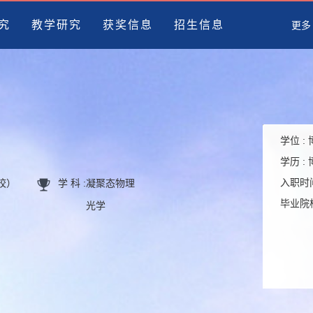
究
教学研究
获奖信息
招生信息
更多
学位 :
学历 :
入职时间
高校）
学 科 :
凝聚态物理
毕业院校
光学