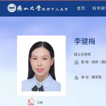
首页
科学研
李健梅
硕士生导师
职 称 : 讲师（
单 位 : 理学院
136