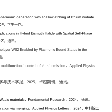
armonic generation with shallow etching of lithium niobate
TOP，
学生一作。
lications in Hybrid Bismuth Halide with Spatial Self-Phase
院一区，
通讯。
nolayer WS2 Enabled by Plasmonic Bound States in the
讯。
multifunctional control of chiral emission，
Applied Physics
学与技术学报，2025，卓越期刊，通讯。
er Waals materials，Fundamental Research，2024，
通讯。
ation via merging
，Applied Physics Letters ，2024，中科院二