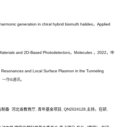
monic generation in chiral hybrid bismuth halides
，Applied
D Materials and 2D-Based Photodetectors，Molecules ，2022，中
 Resonances and Local Surface Plasmon in the Tunneling
，
一作&通讯。
 河北省教育厅, 青年基金项目, QN2024128,主持，在研,