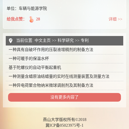
单位：车辆与能源学院
给我点赞：
28
详细 >>
当前位置:
中文主页
>>
科学研究
>>
专利
一种具有自破坏作用的压裂液增稠剂的制备方法
一种可暖手的保温水杯
基于陀螺仪的自动平衡起重机
一种测量含蜡原油结蜡量的实时在线测量装置及测量方法
一种异电荷聚合物纳米微球调剖剂及其制备方法
没有更多内容了
燕山大学版权所有©2018
冀ICP备05023975号-1