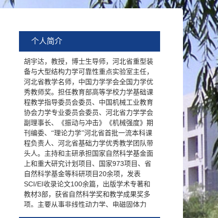
个人简介
胡宇达，教授，博士生导师，河北省重型装
备与大型结构力学可靠性重点实验室主任
，
河北
省教学名师
，
中国力学学会全国力学优
秀教师奖。
担任教育部高等学校力学基础课
程教学指导委员会委员、中国机械工业教育
协会力学专业委员会委员、河北省力学学会
副理事长、
《振动与冲击》《机械强度》期
刊编委、
“理论力学”河北省首批一流本科课
程负责人、河北省基础力学优秀教学团队带
头人。主持和主研承担国家自然科学基金面
973
上和重大研究计划项目、国家
项目、省
20
自然科学基金等科研项目
余项，发表
SCI/EI
100
收录论文
余篇，出版学术专著和
3
教材
部，获省自然科学奖和教学成果奖多
项。
主要从事非线性动力学、电磁固体力
学、板壳磁弹性振动、新型与智能材料结构