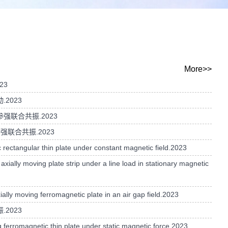
More>>
23
2023
强联合共振.2023
联合共振.2023
rectangular thin plate under constant magnetic field.2023
lly moving plate strip under a line load in stationary magnetic
ly moving ferromagnetic plate in an air gap field.2023
2023
 ferromagnetic thin plate under static magnetic force.2023