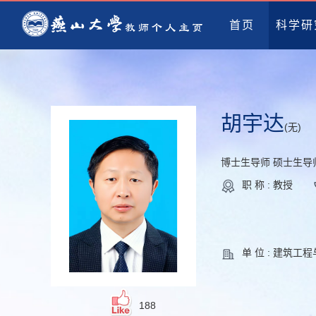
首页
科学研
胡宇达
(无)
博士生导师 硕士生导
职 称 : 教授
单 位 : 建筑工
188