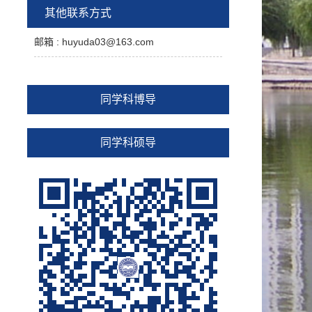
多场耦合动力学等方面研究。
其他联系方式
近年主要论著
：
[1]
.
.
:
胡宇达著
磁弹性动力学
北京
邮箱 :
huyuda03@163.com
, 2025.9.
科学出版社
[2]
Li Wenqiang, Hu Yuda*, Chien
Ming Wang. Internal resonance in
rotating conductive circular plate
同学科博导
subjected to parametric excitation
within coupled air–magnetic fields.
Engineering Structures, 2026, 351:
同学科硕导
122047.
[3]
Cao Ziyi, Hu Yuda*. Magneto-
thermo-elastic principal parametric
resonance and bifurcation
characteristics of a rotating
functionally graded cylindrical shell.
Chaos Solitons & Fractals, 2026, 203:
117641.
[4]
Feng Jianbo, Hu Yuda*. Three-
dimensional magneto-thermoelastic
coupling resonance of spinning