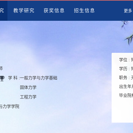
究
教学研究
获奖信息
招生信息
更多
学位 :
师
学历 :
职务 :
学 科 :
一般力学与力学基础
出生年月
固体力学
毕业院校
工程力学
程与力学学院