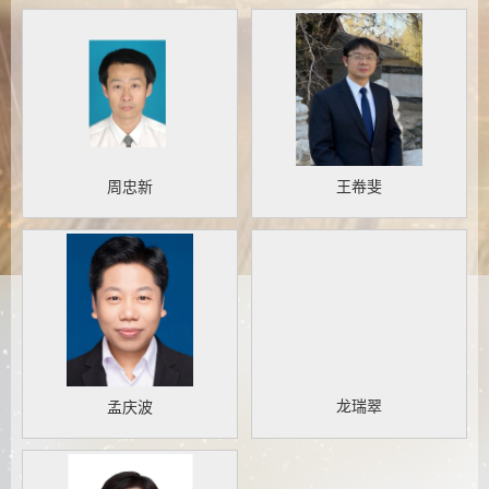
周忠新
王帣斐
龙瑞翠
孟庆波