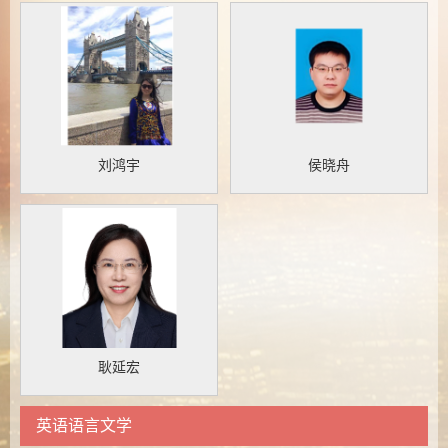
刘鸿宇
侯晓舟
耿延宏
英语语言文学