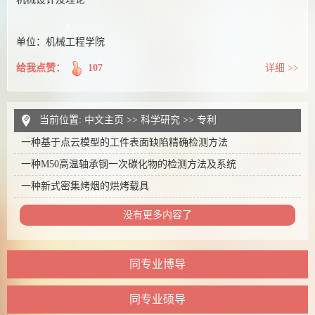
单位：机械工程学院
给我点赞：
107
详细 >>
当前位置:
中文主页
>>
科学研究
>>
专利
一种基于点云模型的工件表面缺陷精确检测方法
一种M50高温轴承钢一次碳化物的检测方法及系统
一种新式密集烤烟的烘烤载具
没有更多内容了
同专业博导
同专业硕导