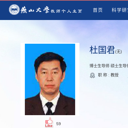
首页
科学研
杜国君
(无)
博士生导师 硕士生导
职 称 : 教授
59