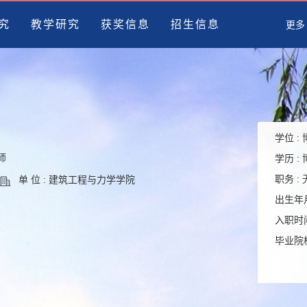
究
教学研究
获奖信息
招生信息
更多
学位 :
师
学历 :
职务 :
单 位 : 建筑工程与力学学院
出生年月
入职时间
毕业院校