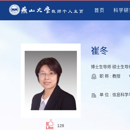
首页
科学研
崔冬
博士生导师 硕士生导
职 称 : 教授
单 位 : 信息科
128