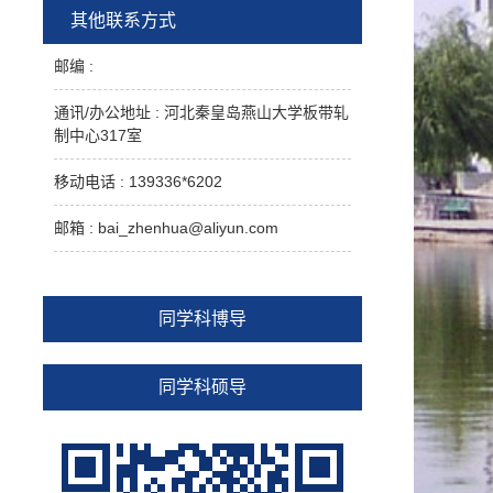
优秀论文；曾获
2005年度国家科技进步一等
其他联系方式
奖、2009年度河北省科技进步一等奖、2009
年度机械工业科学技术进步一等奖、2011年
邮编 :
度河北省科技进步二等奖各1
项；主持
2015、2016、2017、2019及2021年度河北省
通讯/办公地址 :
河北秦皇岛燕山大学板带轧
科技发明及进步二等奖各1
项；主持2020年
制中心317室
度中国冶金科学技术进步一等奖、2019年中
国机械工业科学技术进步一等奖、
2016年度
移动电话 :
139336*6202
中国产学研优秀成果一等奖各1项；主持
2008、2016及2018年度机械工业科学技术进
邮箱 :
bai_zhenhua@aliyun.com
步二等奖各1
项；主持
2011及2013年度机械
工业科技进步三等奖各1
项；主持
2005年度
河北省科技进步三等奖1
项、
2009年度河北
省十大优秀发明奖1
项、
“十二五”机械工业
同学科博导
优秀成果1
项；获第8届河北省青年科技奖、
第3届中国冶金青年科技奖；
2019年入选河
北省省管优秀专家；2018年入选国务院特殊
同学科硕导
津贴专家；2016年入选河北省三三三人才第
一层次人才，曾获“河北省五一劳动奖章”、
“河北省优秀科技工作者”、“河北省有突出贡
献中青年专家”、“河北省十大优秀发明者”、