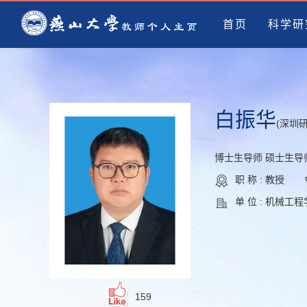
首页
科学研
白振华
(深圳
博士生导师 硕士生导
职 称 : 教授
单 位 : 机械工
159