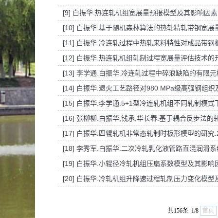
[9] 白振华.热连轧机组宽展量预报模型及其影响因素.
[10] 白振华.基于随机森林算法的热轧精轧带钢宽展量
[11] 白振华.冷连轧过程中热轧来料特性对成品带钢板
[12] 白振华.热连轧机组轧制过程宽展量评估技术的开
[13] 李学通.白振华.冷连轧过程中碎浪缺陷的有限元模
[14] 白振华.退火工艺路径对980 MPa级高强钢组织
[15] 白振华.李学通.5+1型冷连轧机组不同轧制模式
[16] 张柳柳.白振华,钱承,华长春.基于耦合反步法
[17] 白振华.四辊轧机非常态轧制时板形模型的研究.2
[18] 李秀军.白振华.二次冷轧乳化液管路直混润滑系
[19] 白振华.小辊径冷轧机组压扁系数模型及其影响因
[20] 白振华.冷轧机组升降速过程轧制压力变化模型及
共156条 1/8
首页