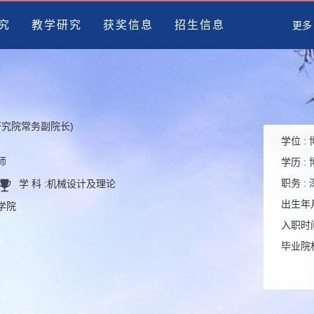
究
教学研究
获奖信息
招生信息
更多
研究院常务副院长)
学位 :
师
学历 :
职务 :
学 科 :
机械设计及理论
出生年月
程学院
入职时间
毕业院校