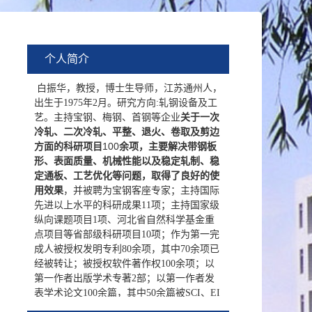
个人简介
白振华，教授，博士生导师，江苏通州人，
出生于
1975年2月
。研究方向
:轧钢设备及工
艺。主持宝钢、梅钢、首钢等企业
关于一次
冷轧、二次冷轧、平整、退火、卷取及剪边
100
方面的科研项目
余项，
主要解决带钢板
形、表面质量、机械性能以及稳定轧制、稳
定通板、工艺优化等问题，取得了良好的使
用效果
，并被聘为宝钢客座专家；主持国际
先进以上水平的科研成果
11项；主持国家级
纵向课题项目1项、河北省自然科学基金重
点项目等省部级科研项目10项；作为第一完
成人被授权发明专利80余项，其中70余项已
经被转让；被授权软件著作权100余项；以
第一作者出版学术专著2
部；以第一作者发
表学术论文
100余篇，其中50余篇被SCI
、
EI
检索，三篇被评为《中国机械工程》杂志社