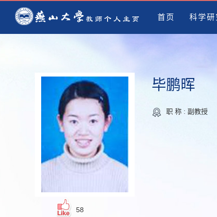
首页
科学研
毕鹏晖
职 称 : 副教授
58