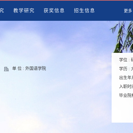
究
教学研究
获奖信息
招生信息
更多
学位 :
单 位 : 外国语学院
学历 :
出生年月
入职时间
毕业院校