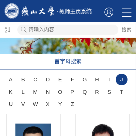
搜索
首字母搜索
A
B
C
D
E
F
G
H
I
J
K
L
M
N
O
P
Q
R
S
T
U
V
W
X
Y
Z