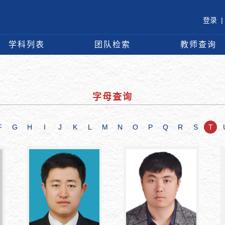
登录
|
学科列表
团队检索
教师查询
字母查询
F
G
H
I
J
K
L
M
N
O
P
Q
R
S
T