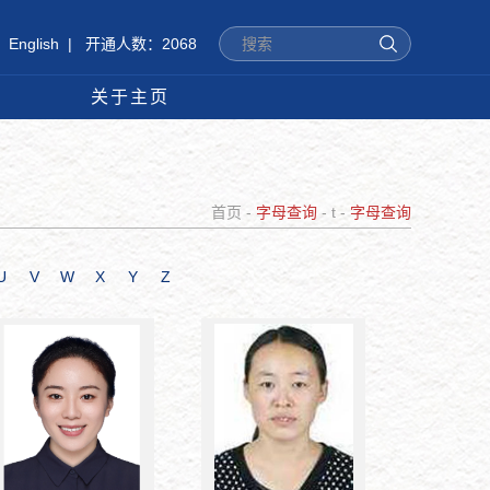
English
|
开通人数：2068
关于主页
首页
-
字母查询
- t -
字母查询
U
V
W
X
Y
Z