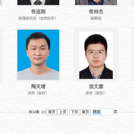
佟连刚
佟林杰
助理研究员（自然科学）
副教授
陶天增
涂文康
讲师（高校）
讲师（高校）
页
共34条 2/3
首页
上页
下页
尾页