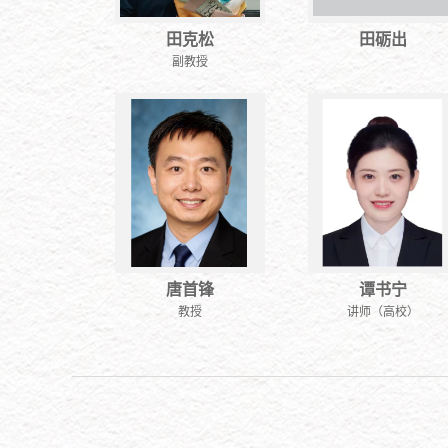
田克松
田砺出
副教授
唐首锋
谭书宁
教授
讲师（高校）