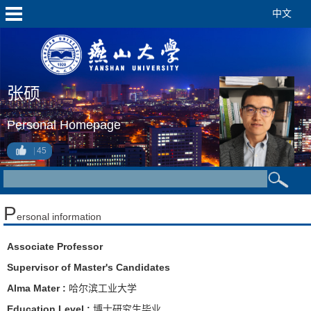
中文
张硕
Personal Homepage
45
P
ersonal information
Associate Professor
Supervisor of Master's Candidates
Alma Mater :
哈尔滨工业大学
Education Level :
博士研究生毕业