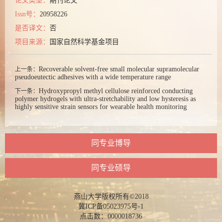
论文类型：
期刊论文
Issn号：
20958226
是否译文：
否
项目来源：
国家自然科学基金项目
Recoverable solvent-free small molecular supramolecular
上一条：
pseudoeutectic adhesives with a wide temperature range
Hydroxypropyl methyl cellulose reinforced conducting
下一条：
polymer hydrogels with ultra-stretchability and low hysteresis as
highly sensitive strain sensors for wearable health monitoring
同专业博导
同专业硕导
燕山大学版权所有©2018
冀ICP备05023975号-1
点击数：
0000018736