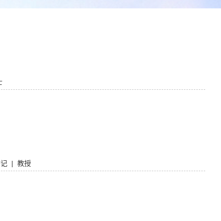
士
记 | 教授