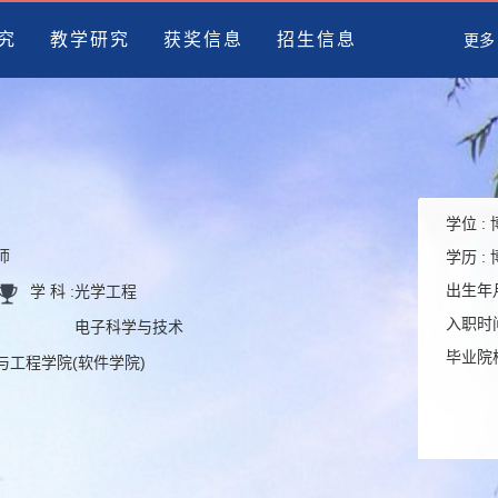
究
教学研究
获奖信息
招生信息
更多
学位 :
师
学历 :
出生年月
学 科 :
光学工程
入职时间
电子科学与技术
毕业院校
学与工程学院(软件学院)