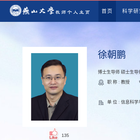
首页
科学研
徐朝鹏
博士生导师 硕士生导
职 称 : 教授
单 位 : 信息科
135