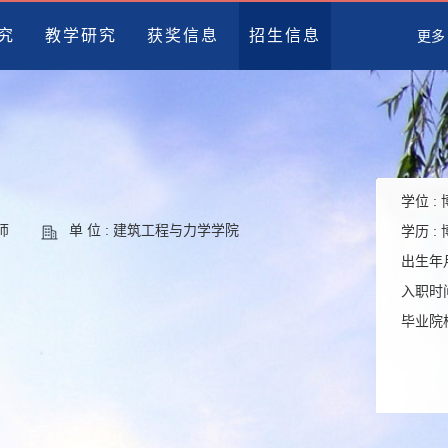
究
教学研究
获奖信息
招生信息
更多
学位 :
师
单 位 : 建筑工程与力学学院
学历 :
出生年月
入职时间
毕业院校