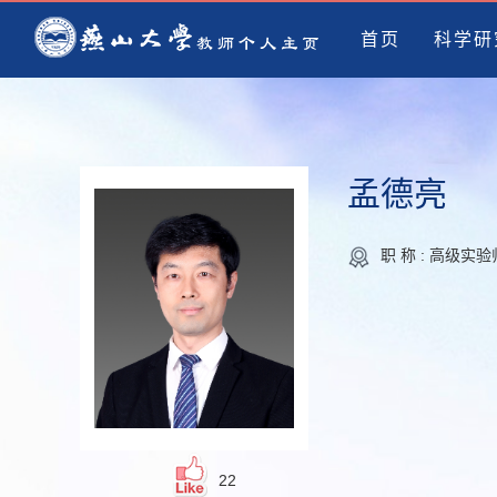
首页
科学研
孟德亮
职 称 : 高级实验
22