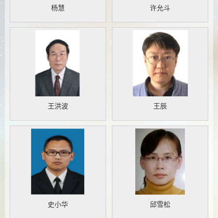
杨慧
许允斗
王洪波
王辰
史小华
邱雪松