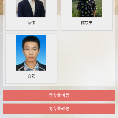
蔡伟
陈东宁
白云
同专业博导
同专业硕导