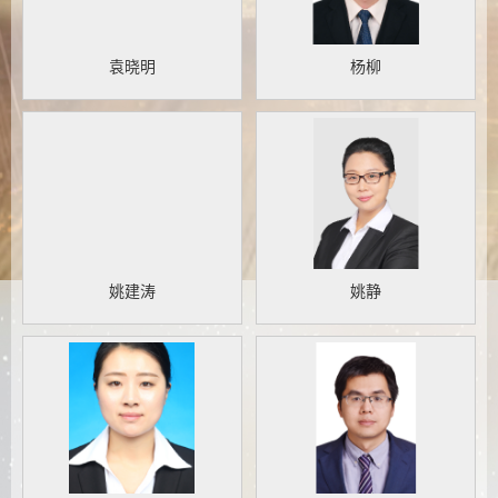
袁晓明
杨柳
姚建涛
姚静