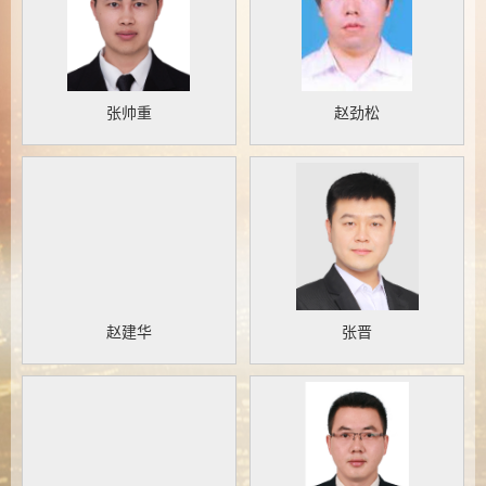
张帅重
赵劲松
赵建华
张晋