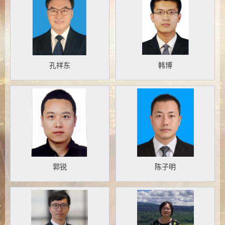
孔祥东
韩博
郭锐
陈子明