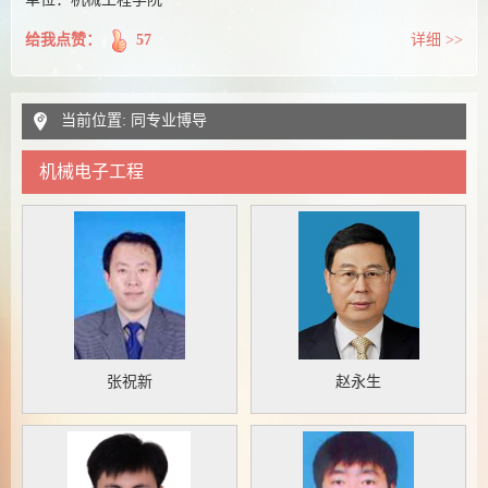
给我点赞：
57
详细 >>
当前位置: 同专业博导
机械电子工程
张祝新
赵永生