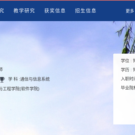
究
教学研究
获奖信息
招生信息
更多
学位 :
师
学历 :
入职时间
学 科 :
通信与信息系统
毕业院校
学与工程学院(软件学院)