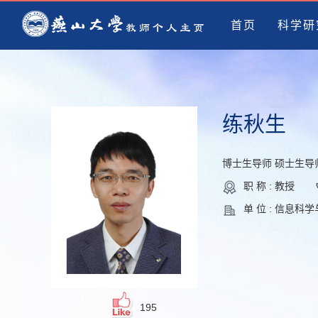
首页
科学研
练秋生
博士生导师 硕士生导
职 称 : 教授
单 位 : 信息科
195